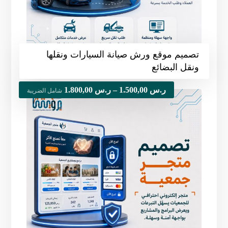
تصميم موقع ورش صيانة السيارات ونقلها
ونقل البضائع
ر.س
1.500,00
–
ر.س
1.800,00
شامل الضريبة