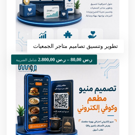
تطوير وتنسيق تصاميم متاجر الجمعيات
ر.س
80,00
–
ر.س
2.800,00
شامل الضريبة