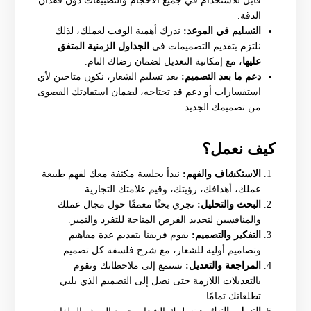
قابل للاستخدام في جميع الأحجام والتطبيقات دون فقدان
الدقة.
التسليم في الموعد:
ندرك أهمية الوقت لعملك، لذلك
نلتزم بتقديم التصميمات في
الجداول الزمنية المتفق
عليها
، مع إمكانية التعديل لضمان رضاك التام.
دعم ما بعد التصميم:
بعد تسليم الشعار، نكون متاحين لأي
استفسارات أو دعم قد تحتاجه، لضمان استفادتك القصوى
من تصميمك الجديد.
كيف نعمل؟
الاستكشاف والفهم:
نبدأ بجلسة مكثفة معك لفهم طبيعة
عملك، أهدافك، رؤيتك، وقيم علامتك التجارية.
البحث والتحليل:
نجري بحثًا معمقًا حول مجال عملك
والمنافسين لتحديد الفرص المتاحة للتفرد والتميز.
التفكير والتصميم:
يقوم فريقنا بتقديم عدة مفاهيم
وتصاميم أولية للشعار، مع شرح فلسفة كل تصميم.
المراجعة والتعديل:
نستمع إلى ملاحظاتك ونقوم
بالتعديلات اللازمة حتى نصل إلى التصميم الذي يلبي
تطلعاتك تمامًا.