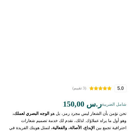
5.0
(3 تقييم)
3
تم التقييم بـ
5.00
من 5
ر.س
150,00
بناءً على
شامل الضريبة
تقييم
عملاء
نحن نؤمن بأن الشعار ليس مجرد رمز، بل هو
الوجه البصري لعملك،
وهو أول ما يراه عملاؤك. لذلك، نقدم لك خدمة تصميم شعارات
احترافية تجمع بين
الإبداع، الأصالة، والفعالية،
لتمثل هويتك الفريدة في