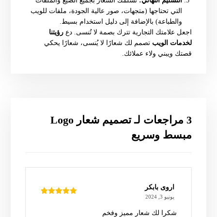
التسليم النهائي:
نسلمك الشعار بجميع الصيغ والملفات
التي تحتاجها (متجهات، صور عالية الجودة، ملفات للويب
والطباعة) بالإضافة إلى دليل استخدام بسيط.
اجعل علامتك التجارية تترك بصمة لا تُنسى. دع
رؤيتنا
لخدمات الويب
تصمم لك شعارًا لا يُنسى، شعارًا يحكي
قصتك ويبني ولاء عملائك.
3 مراجعات لـ
تصميم شعار Logo
مبسط وسريع
اروى بابكر
يونيو 3, 2024
تم التقييم
5
من 5
شكرا لك شعار مميز وفخم