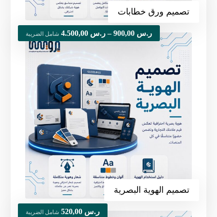
تصميم ورق خطابات
ر.س
900,00
–
ر.س
4.500,00
شامل الضريبة
تصميم الهوية البصرية
ر.س
520,00
شامل الضريبة