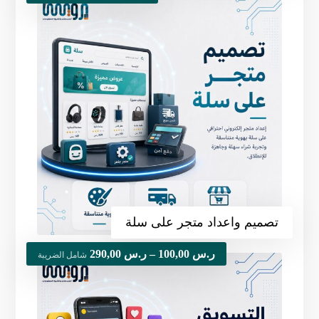
تصميم واعداد متجر على سلة
ر.س
100,00
–
ر.س
290,00
شامل الضريبة