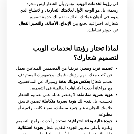
في
رؤيتنا لخدمات الويب
، نؤمن بأن الشعار ليس مجرد
رسمة، بل هو
الوجه الأول لعلامتك التجارية
، والانطباع الذي
يدوم في أذهان عملائك. لذلك، نقدم لك خدمة تصميم
شعارات احترافية تجمع بين
الإبداع، الأصالة، والتعبير الفعال
عن جوهر نشاطك.
لماذا تختار رؤيتنا لخدمات الويب
لتصميم شعارك؟
تصميم فريد ومعبر:
فريقنا من المصممين المبدعين يعمل
عن كثب معك لفهم رؤيتك، قيمك، وجمهورك المستهدف.
نصمم شعارًا
يعكس هويتك بدقة
ويميزك عن المنافسين،
مع مراعاة أحدث الاتجاهات العالمية في التصميم.
هوية بصرية متكاملة:
لا يقتصر عملنا على تصميم الشعار
فحسب، بل نقدم لك
هوية بصرية متكاملة
تضمن تناسق
علامتك التجارية عبر جميع منصاتك، سواء كانت رقمية أو
مطبوعة.
جودة عالية ودقة احترافية:
نستخدم أحدث برامج التصميم
ونلتزم بأعلى معايير الجودة لتقديم شعار
بجودة استثنائية
،