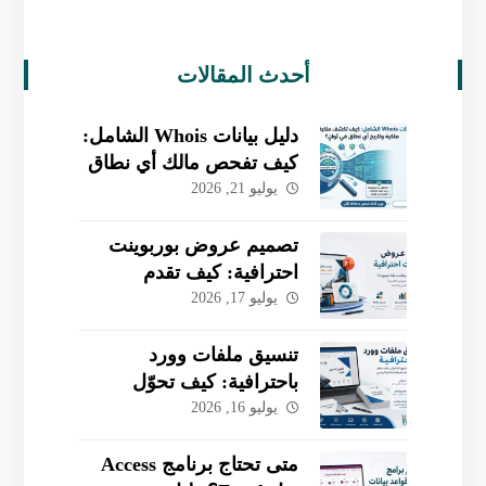
أحدث المقالات
دليل بيانات Whois الشامل:
كيف تفحص مالك أي نطاق
وتتحقق من تاريخه
يوليو 21, 2026
بسهولة؟
تصميم عروض بوربوينت
احترافية: كيف تقدم
مشروعك وتكسب ثقة
يوليو 17, 2026
جمهورك؟
تنسيق ملفات وورد
باحترافية: كيف تحوّل
المحتوى الخام إلى تقرير
يوليو 16, 2026
جاهز للطباعة؟
متى تحتاج برنامج Access