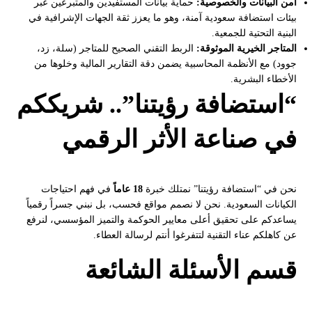
أمن البيانات والخصوصية:
حماية بيانات المستفيدين والمتبرعين عبر
بيئات استضافة سعودية آمنة، وهو ما يعزز ثقة الجهات الإشرافية في
البنية التحتية للجمعية.
المتاجر الخيرية الموثوقة:
الربط التقني الصحيح للمتاجر (سلة، زد،
جوود) مع الأنظمة المحاسبية يضمن دقة التقارير المالية وخلوها من
الأخطاء البشرية.
“استضافة رؤيتنا”.. شريككم
في صناعة الأثر الرقمي
نحن في “استضافة رؤيتنا” نمتلك خبرة
18 عاماً
في فهم احتياجات
الكيانات السعودية. نحن لا نصمم مواقع فحسب، بل نبني جسراً رقمياً
يساعدكم على تحقيق أعلى معايير الحوكمة والتميز المؤسسي، لنرفع
عن كاهلكم عناء التقنية لتتفرغوا أنتم لرسالة العطاء.
قسم الأسئلة الشائعة