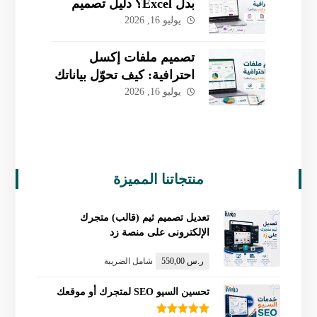
بدل Excel؟ دليل تصميم
قاعدة بيانات مخصصة
يوليو 16, 2026
لأعمالك
تصميم ملفات إكسل
احترافية: كيف تحوّل بياناتك
إلى نظام ذكي يدير
يوليو 16, 2026
أعمالك؟
منتجاتنا المميزة
تعديل تصميم ثيم (قالب) متجرك
الإلكترونى على منصة زد
ر.س
550,00
شامل الضريبة
تحسين السيو SEO لمتجرك أو موقعك