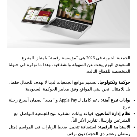
الجمعية الخيرية في 2026 هي “مؤسسة رقمية” بامتياز. المتبرع
السعودي اليوم يبحث عن السهولة والشفافية، وهذا ما نوفره في حلولنا
المتخصصة للقطاع الثالث.
حوكمة وتكنولوجيا:
تصميم مواقع الجمعيات لدينا لا يهدف للجمال فقط،
بل للامتثال. نحن نبني المواقع وفق معايير الحوكمة السعودية:
بوابات تبرع آمنة:
دعم كامل لـ Apple Pay و “مدى” لضمان أسرع رحلة
تبرع.
نظام إدارة المانحين:
قواعد بيانات مشفرة تتيح للجمعية التواصل مع
المتبرعين وإرسال تقارير الأثر آلياً.
الاستدامة الرقمية:
استضافة تتحمل ضغط الزيارات في المواسم (مثل
رمضان وعشر ذي الحجة) دون توقف.