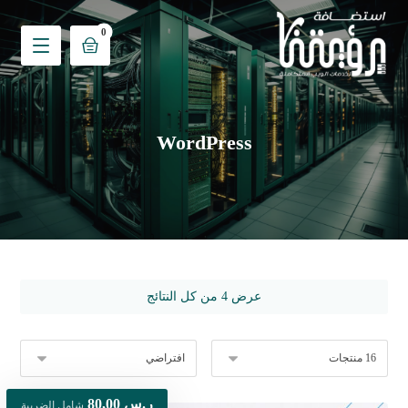
WordPress
عرض ⁦4⁩ من كل النتائج
ر.س
80,00
شامل الضريبة