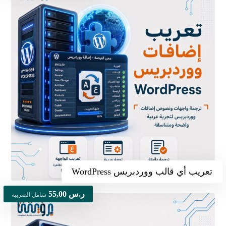
تعريب أي قالب ووردبريس WordPress
ر.س
55,00
شامل الضريبة