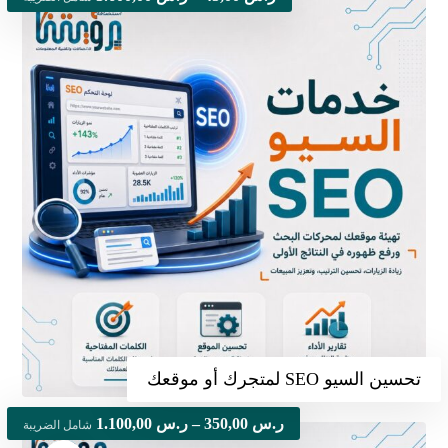
تحسين السيو SEO لمتجرك أو موقعك
ر.س
350,00
–
ر.س
1.100,00
شامل الضريبة