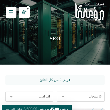
SEO
عرض ⁦2⁩ من كل النتائج
ر.س
45,00
–
ر.س
3.600,00
شامل الضريبة