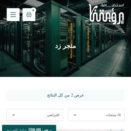
متجر زد
عرض ⁦2⁩ من كل النتائج
ر.س
200,00
شامل الضريبة