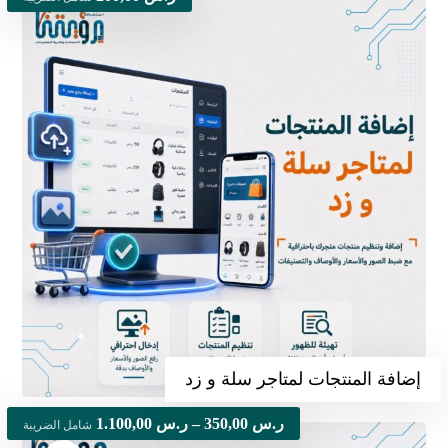
إضافة المنتجات لمتاجر سلة و زد
ر.س
350,00
–
ر.س
1.100,00
شامل الضريبة