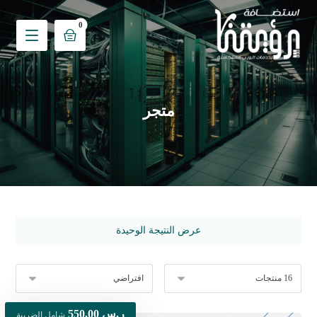
متجر
عرض النتيجة الوحيدة
ر.س
550,00
شامل الضريبة