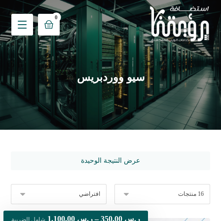
سيو ووردبريس
عرض النتيجة الوحيدة
ر.س
350,00
–
ر.س
1.100,00
شامل الضريبة