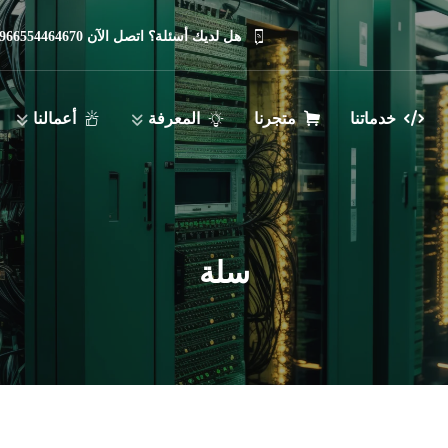
هل لديك أسئلة؟ اتصل الآن 966554464670
خدماتنا
متجرنا
المعرفة
أعمالنا
سلة