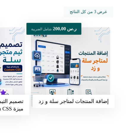
عرض ⁦3⁩ من كل النتائج
ر.س
200,00
شامل الضريبة
إضافة المنتجات لمتاجر سلة و زد
تصميم الثي
ميزة Custom CSS