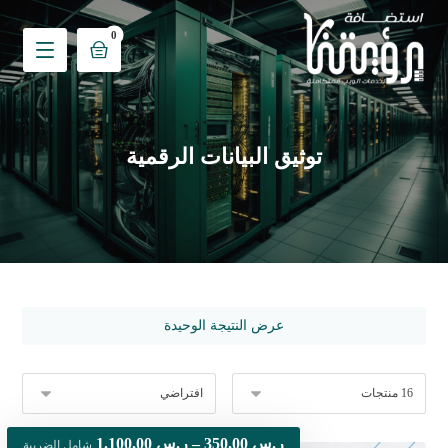
توثيق البيانات الرقمية
عرض النتيجة الوحيدة
ر.س
350,00
–
ر.س
1.100,00
شامل الضريبة