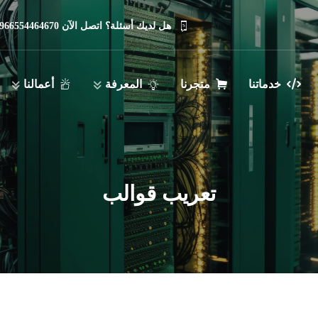
هل لديك أسئلة؟ اتصل الآن 966554464670
خدماتنا
متجرنا
المعرفة
أعمالنا
تعريب قوالب