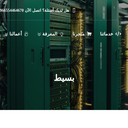
هل لديك أسئلة؟ اتصل الآن 966554464670
خدماتنا
متجرنا
المعرفة
أعمالنا
بسيط