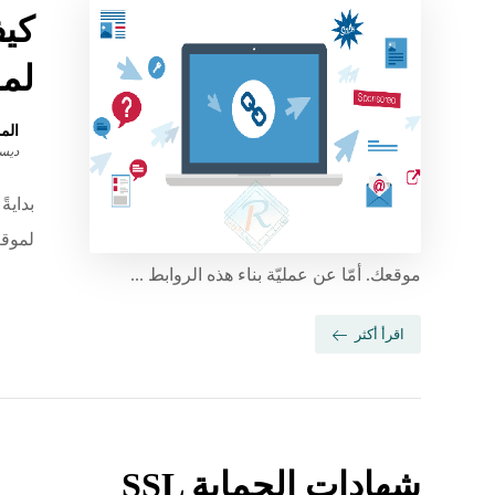
كيف
لم
الم
ديسمبر 
بداية
لموقع
موقعك. أمّا عن عمليّة بناء هذه الروابط ...
اقرأ أكثر
شهادات الحماية ‏SSL