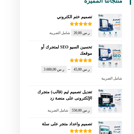
منتجاتنا المميزة
تصميم ختم الكتروني
تم التقييم
ر.س
20,00
شامل الضريبة
5.00
من 5
تحسين السيو SEO لمتجرك أو
موقعك
تم التقييم
–
ر.س
45,00
ر.س
3.600,00
5.00
من 5
شامل الضريبة
تعديل تصميم ثيم (قالب) متجرك
الإلكترونى على منصة زد
ر.س
550,00
شامل الضريبة
تصميم واعداد متجر على سلة