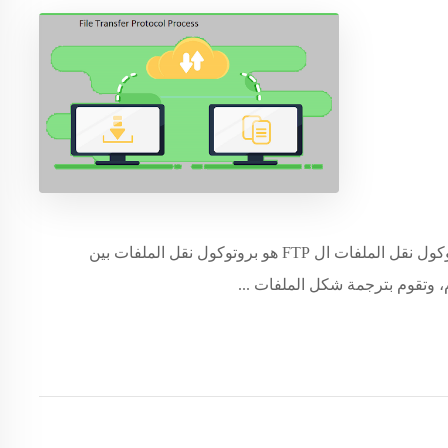
اختصار لجملة FILE TRANSFER PROTOCOL وتعني بروتوكول نقل الملفات ال FTP هو بروتوكول نقل الملفات بين
، وتقوم بترجمة شكل الملفات ...