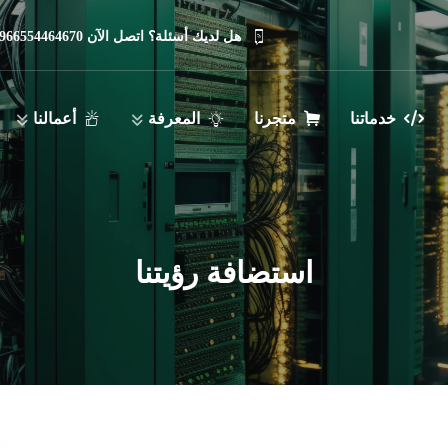
هل لديك أسئلة؟ اتصل الآن 966554464670
خدماتنا
متجرنا
المعرفة
أعمالنا
استضافة رؤيتنا