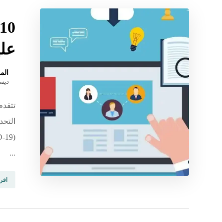
علي
الم
ديسمبر 
تتقدم
التحد
...
اقرأ