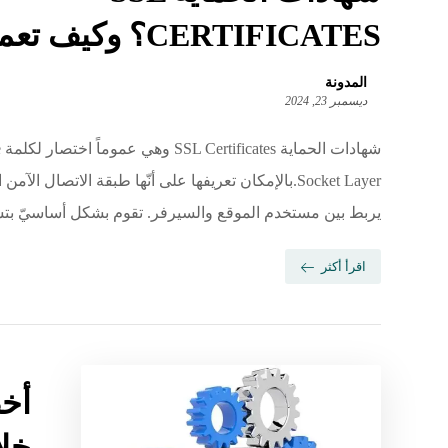
CERTIFICATES‏؟ وكيف تعمل؟
المدونة
ديسمبر 23, 2024
شه
Socket Layer‏.‏بالإمكان تعريفها على أنّها طبقة الاتصال الآمن
يربط بين مستخدم الموقع والسيرفر. ‏تقوم بشكل أساسيّ بتشفير
اقرأ أكثر
أخط
خلا