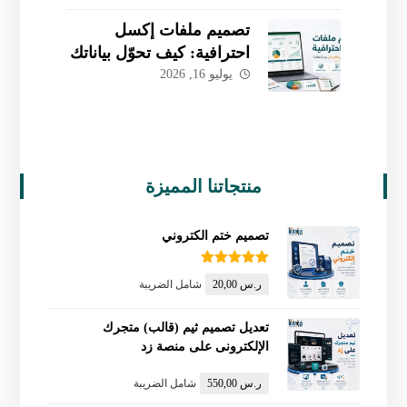
لأعمالك
تصميم ملفات إكسل
احترافية: كيف تحوّل بياناتك
إلى نظام ذكي يدير
يوليو 16, 2026
أعمالك؟
منتجاتنا المميزة
تصميم ختم الكتروني
تم التقييم
ر.س
20,00
شامل الضريبة
5.00
من 5
تعديل تصميم ثيم (قالب) متجرك
الإلكترونى على منصة زد
ر.س
550,00
شامل الضريبة