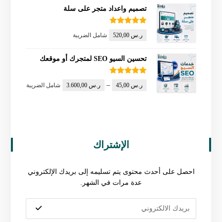
تصميم واعداد متجر على سلة
تم التقييم
ر.س
520,00
شامل الضريبة
5.00
من 5
تحسين السيو SEO لمتجرك أو موقعك
تم التقييم
–
ر.س
45,00
ر.س
3.600,00
شامل الضريبة
5.00
من 5
الإشتراك
احصل على أحدث محتوى يتم تسليمه إلى بريدك الإلكتروني
عدة مرات في الشهر.