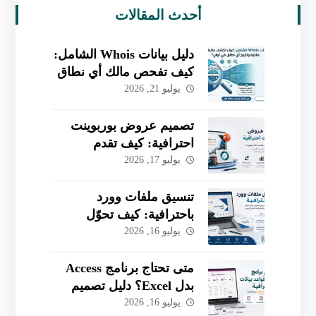
أحدث المقالات
دليل بيانات Whois الشامل:
كيف تفحص مالك أي نطاق
وتتحقق من تاريخه
يوليو 21, 2026
بسهولة؟
تصميم عروض بوربوينت
احترافية: كيف تقدم
مشروعك وتكسب ثقة
يوليو 17, 2026
جمهورك؟
تنسيق ملفات وورد
باحترافية: كيف تحوّل
المحتوى الخام إلى تقرير
يوليو 16, 2026
جاهز للطباعة؟
متى تحتاج برنامج Access
بدل Excel؟ دليل تصميم
قاعدة بيانات مخصصة
يوليو 16, 2026