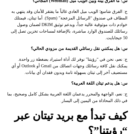
س: ما الفرق بينه وبين الويب ميل (Webmail) المجاني؟
ج: الفرق شاسع؛ الويب ميل العادي غالباً ما يفتقر للأمان وقد ينتهي به
المطاف في صندوق “الرسائل المزعجة” (Spam). أما تيتان، فيمتلك
خوادم ذات موثوقية عالية جداً، ويدعم توثيق DKIM لضمان وصول
رسائلك للصندوق الوارد مباشرة، بالإضافة لمساحات تخزين تصل إلى
50 جيجابايت.
س: هل يمكنني نقل رسائلي القديمة من مزودي الحالي؟
ج: نعم، نحن في “رؤيتنا” نوفر لك أداة استيراد بضغطة زر واحدة.
يمكنك نقل كافة رسائلك وجهات اتصالك من Gmail أو Outlook أو أي
مستضيف آخر إلى تيتان بسهولة تامة وبدون فقدان أي بيانات.
س: هل يدعم تيتان اللغة العربية؟
ج: نعم، الواجهة والمحرر يدعمان اللغة العربية بشكل كامل وصحيح، بما
في ذلك المحاذاة من اليمين إلى اليسار.
كيف تبدأ مع بريد تيتان عبر
“رؤيتنا”؟