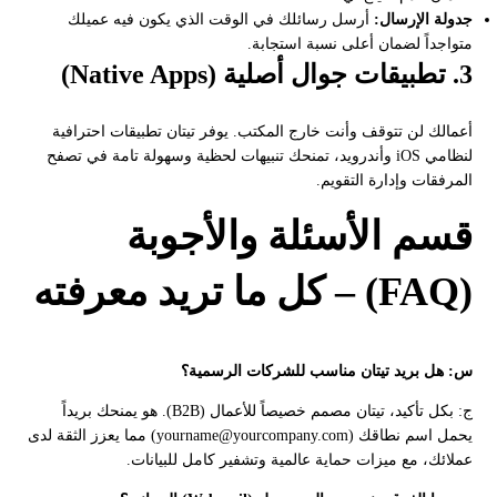
جدولة الإرسال:
أرسل رسائلك في الوقت الذي يكون فيه عميلك
متواجداً لضمان أعلى نسبة استجابة.
3. تطبيقات جوال أصلية (Native Apps)
أعمالك لن تتوقف وأنت خارج المكتب. يوفر تيتان تطبيقات احترافية
لنظامي iOS وأندرويد، تمنحك تنبيهات لحظية وسهولة تامة في تصفح
المرفقات وإدارة التقويم.
قسم الأسئلة والأجوبة
(FAQ) – كل ما تريد معرفته
س: هل بريد تيتان مناسب للشركات الرسمية؟
ج: بكل تأكيد، تيتان مصمم خصيصاً للأعمال (B2B). هو يمنحك بريداً
يحمل اسم نطاقك (yourname@yourcompany.com) مما يعزز الثقة لدى
عملائك، مع ميزات حماية عالمية وتشفير كامل للبيانات.